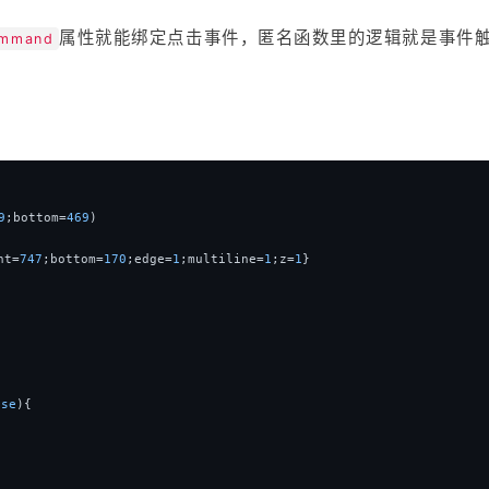
属性就能绑定点击事件，匿名函数里的逻辑就是事件
ommand
9
;bottom=
469
)
ht=
747
;bottom=
170
;edge=
1
;multiline=
1
;z=
1
}
lse
){