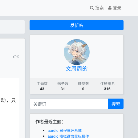
搜索
登录
发新帖
0
文周周的
主题数
帖子数
精华数
注册排名
43
31
0
316
挥动，只
搜索
作者最近主题：
aardio 日程管理系统
aardio 模拟键盘鼠标操作