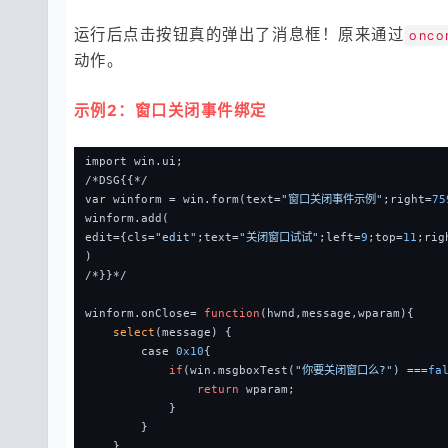
运行后点击按钮真的弹出了消息框！原来通过
onc
动作。
示例2：窗口关闭事件绑定
import win.ui;
/*DSG{{*/
var winform = win.form(text=
"窗口关闭事件示例"
;right=
75
winform.add(
edit={cls=
"edit"
;text=
"关闭窗口试试"
;left=
9
;top=
11
;rig
)
/*}}*/
winform.onClose= 
function
(hwnd,message,wparam)
{
select
(message) {
        case 
0x10
{
if
(win.msgboxTest(
"你要关闭窗口么?"
) ===
fa
return
 wparam;
            }
        } 
    }