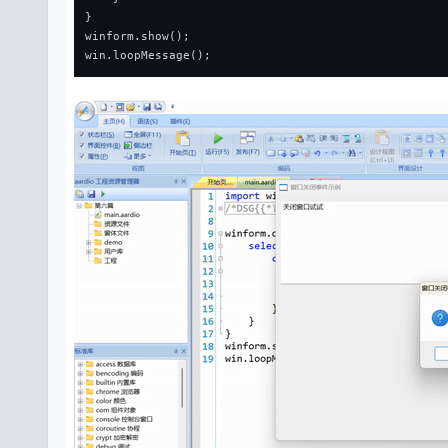
}
winform.show();
win.loopMessage();