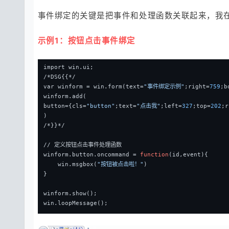
事件绑定的关键是把事件和处理函数关联起来，我在a
示例1：按钮点击事件绑定
import win.ui;
/*DSG{{*/
var winform = win.form(text=
"事件绑定示例"
;right=
759
;b
winform.add(
button={cls=
"button"
;text=
"点击我"
;left=
327
;top=
202
;r
)
/*}}*/
// 定义按钮点击事件处理函数
winform.button.oncommand = 
function
(id,event)
{
    win.msgbox(
"按钮被点击啦！"
)
}
winform.show();
win.loopMessage();