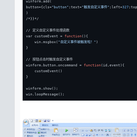
winform.add(
button={cls=
"button"
;text=
"触发自定义事件"
;left=
327
;to
)
/*}}*/
// 定义自定义事件处理函数
var customEvent = 
function
()
{
    win.msgbox(
"自定义事件被触发啦！"
)
}
// 按钮点击时触发自定义事件
winform.button.oncommand = 
function
(id,event)
{
    customEvent()
}
winform.show();
win.loopMessage();