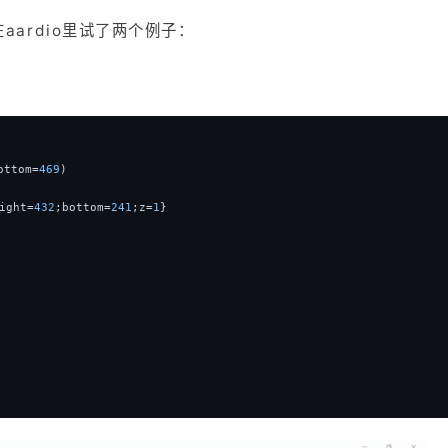
ardio里试了两个例子：
ottom=
469
)
ight=
432
;bottom=
241
;z=
1
}