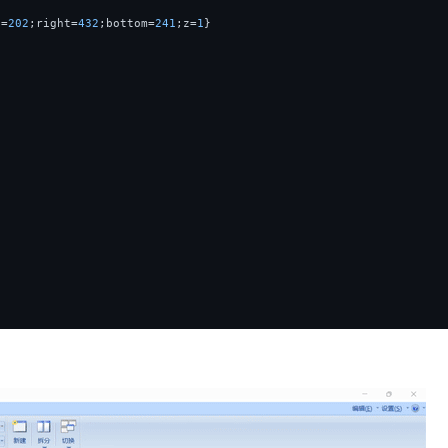
p=
202
;right=
432
;bottom=
241
;z=
1
}