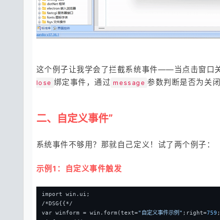
这个例子让我学会了拦截系统事件——当点击窗口关
绑定事件，通过
参数判断是否为关闭事
lose
message
二、自定义事件”
系统事件不够用？那就自己定义！试了两个例子：
示例1：自定义事件触发
import win.ui;
/*DSG{{*/
var winform = win.form(text=
"自定义事件示例"
;right=
759