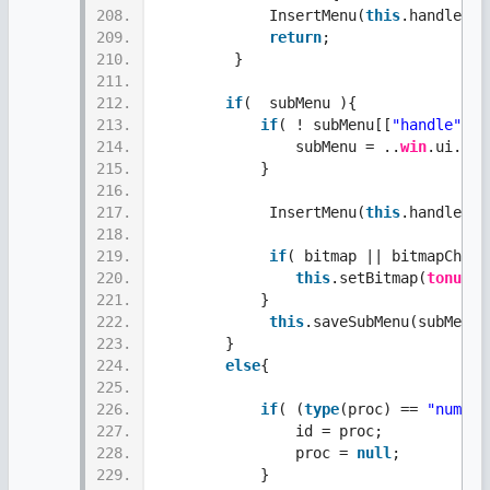
208.
             InsertMenu(
this
.handle,po
209.
return
;
210.
         }
211.
212.
if
(  subMenu ){
213.
if
( ! subMenu[[
"handle"
]] 
214.
                subMenu = ..
win
.ui.pop
215.
            }  
216.
217.
             InsertMenu(
this
.handle,po
218.
219.
if
( bitmap || bitmapCheck
220.
this
.setBitmap(
tonumbe
221.
            }
222.
this
.saveSubMenu(subMenu)
223.
        }
224.
else
{
225.
226.
if
( (
type
(proc) == 
"number
227.
                id = proc;
228.
                proc = 
null
;
229.
            }