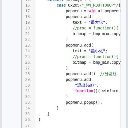
16.
case
 0x205
/*_WM_RBUTTONUP*/
{
17.
            popmenu = 
win
.ui.popmenu(wi
18.
            popmenu.add(
19.
               text = 
"最大化"
;
20.
//proc = function(
21.
               bitmap = bmp_max.copyHan
22.
            )
23.
            popmenu.add(
24.
               text = 
"最小化"
;
25.
//proc = function(){ win
26.
               bitmap = bmp_min.copyHan
27.
            )
28.
            popmenu.add()  
//分割线
29.
            popmenu.add(
30.
"退出(&Q)"
,
31.
function
(){ winform.clo
32.
            ) 
33.
            popmenu.popup();
34.
        }
35.
    }
36.
}
37.