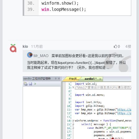
38.
winform.show();
39.
win
.loopMessage();
11月前
0
4
楼
kio
Mr_MAO
菜单前加图标会更好看~这是我以前的学习代码，
当时能跑起来，现在&quot;proc=function(){...}&quot;报错了，所以
我注释掉了试试下面代码行不？（另外，我也想知道 ...