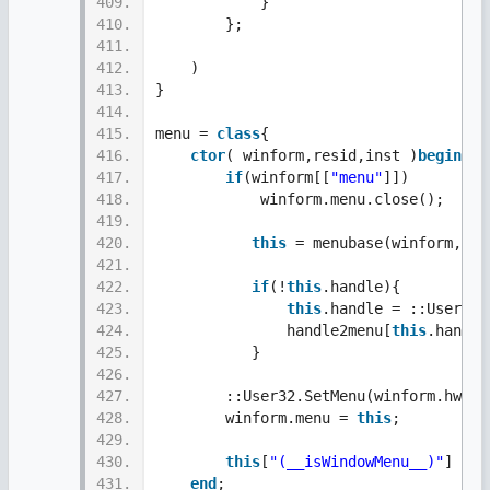
409.
            }     
410.
        };
411.
412.
    )
413.
}
414.
415.
menu = 
class
{
416.
ctor
( winform,resid,inst )
begin
417.
if
(winform[[
"menu"
]])
418.
            winform.menu.close(); 
419.
420.
this
 = menubase(winform,res
421.
422.
if
(!
this
.handle){
423.
this
.handle = ::User32.
424.
               handle2menu[
this
.handle
425.
           }
426.
427.
        ::User32.SetMenu(winform.hwnd,
428.
        winform.menu = 
this
;
429.
430.
this
[
"(__isWindowMenu__)"
] = 
t
431.
end
; 