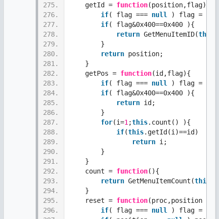
275.
    getId = 
function
(position,flag){
276.
if
( flag === 
null
 ) flag = 0x4
277.
if
( flag&0x400==0x400 ){
278.
return
 GetMenuItemID(
this
.
279.
        }  
280.
return
 position;
281.
    }   
282.
    getPos = 
function
(id,flag){
283.
if
( flag === 
null
 ) flag = 0x0
284.
if
( flag&0x400==0x400 ){
285.
return
 id;
286.
        }  
287.
for
(i=
1
;
this
.count() ){ 
288.
if
(
this
.getId(i)==id)
289.
return
 i;     
290.
        } 
291.
    } 
292.
    count = 
function
(){
293.
return
 GetMenuItemCount(
this
.h
294.
    }
295.
    reset = 
function
(proc,position ,fl
296.
if
( flag === 
null
 ) flag = 0x4