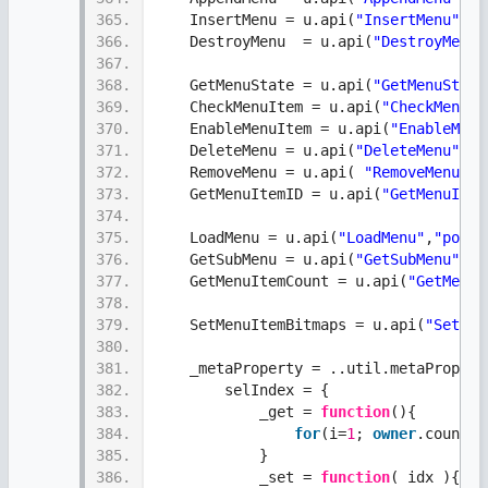
365.
    InsertMenu = u.api(
"InsertMenu"
,
"i
366.
    DestroyMenu  = u.api(
"DestroyMenu"
367.
368.
    GetMenuState = u.api(
"GetMenuState
369.
    CheckMenuItem = u.api(
"CheckMenuIt
370.
    EnableMenuItem = u.api(
"EnableMenu
371.
    DeleteMenu = u.api(
"DeleteMenu"
,
"i
372.
    RemoveMenu = u.api( 
"RemoveMenu"
, 
373.
    GetMenuItemID = u.api(
"GetMenuItem
374.
375.
    LoadMenu = u.api(
"LoadMenu"
,
"point
376.
    GetSubMenu = u.api(
"GetSubMenu"
,
"p
377.
    GetMenuItemCount = u.api(
"GetMenuI
378.
379.
    SetMenuItemBitmaps = u.api(
"SetMen
380.
381.
    _metaProperty = ..util.metaPropert
382.
        selIndex = {
383.
            _get = 
function
(){
384.
for
(i=
1
; 
owner
.count()
385.
            }
386.
            _set = 
function
( idx ){