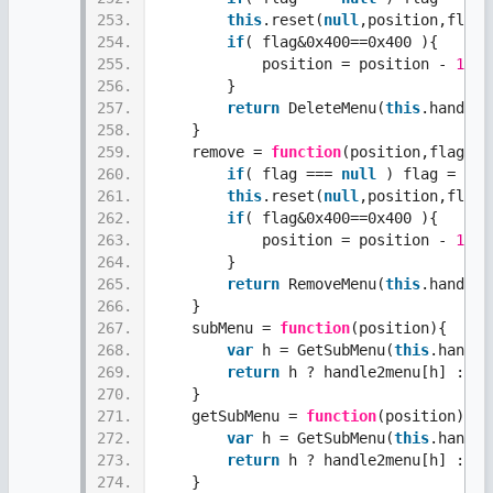
253.
this
.reset(
null
,position,flag)
254.
if
( flag&0x400==0x400 ){ 
255.
            position = position - 
1
;  
256.
        }   
257.
return
 DeleteMenu(
this
.handle,
258.
    }
259.
    remove = 
function
(position,flag){
260.
if
( flag === 
null
 ) flag = 0x4
261.
this
.reset(
null
,position,flag)
262.
if
( flag&0x400==0x400 ){ 
263.
            position = position - 
1
;  
264.
        }   
265.
return
 RemoveMenu(
this
.handle,
266.
    }  
267.
    subMenu = 
function
(position){
268.
var
 h = GetSubMenu(
this
.handle
269.
return
 h ? handle2menu[h] : ..
270.
    } 
271.
    getSubMenu = 
function
(position){
272.
var
 h = GetSubMenu(
this
.handle
273.
return
 h ? handle2menu[h] : ..
274.
    } 