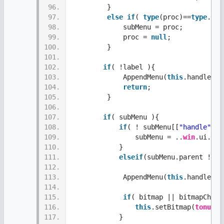
96.
         }
97.
else
if
( 
type
(proc)==
type
.
tab
98.
             subMenu = proc;
99.
             proc = 
null
;
100.
         }
101.
102.
if
( !label ){
103.
             AppendMenu(
this
.handle,0x
104.
return
;
105.
         }
106.
107.
if
( subMenu ){
108.
if
( ! subMenu[[
"handle"
]] 
109.
                subMenu = ..
win
.ui.pop
110.
            }  
111.
elseif
(subMenu.parent != 
t
112.
113.
             AppendMenu(
this
.handle,0x
114.
115.
if
( bitmap || bitmapCheck
116.
this
.setBitmap(
tonumbe
117.
            }