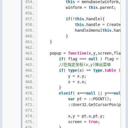
454.
this
 = menubase(winform,res
455.
           winform = 
this
.parent;
456.
457.
if
(!
this
.handle){
458.
this
.handle = CreatePop
459.
               handle2menu[
this
.handle
460.
           }
461.
    }  
462.
463.
    popup = 
function
(x,y,screen,flag){
464.
if
( flag === 
null
 ) flag = 2
/*
465.
//在指定坐标(x,y)弹出菜单
466.
if
( 
type
(x) == 
type
.
table
 ) {
467.
            y = x.y;
468.
            x = x.x;
469.
        }
470.
elseif
( x===
null
 || y===
null
  
471.
var
 pt = ::POINT();
472.
            ::User32.GetCursorPos(pt);
473.
474.
            x,y = pt.x,pt.y;
475.
            screen = 
true
;
476.
        }