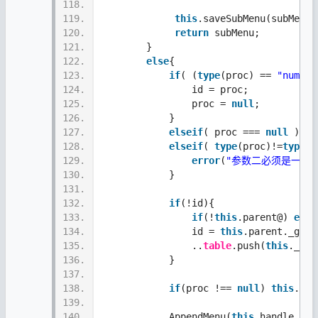
118.
119.
this
.saveSubMenu(subMenu)
120.
return
 subMenu; 
121.
        }
122.
else
{
123.
if
( (
type
(proc) == 
"number
124.
                id = proc;
125.
                proc = 
null
;
126.
            }
127.
elseif
( proc === 
null
 ) pr
128.
elseif
( 
type
(proc)!=
type
.
f
129.
error
(
"参数二必须是一个
130.
            }
131.
132.
if
(!id){
133.
if
(!
this
.parent@) 
erro
134.
                id = 
this
.parent._getF
135.
                ..
table
.push(
this
._cre
136.
            }
137.
138.
if
(proc !== 
null
) 
this
.par
139.
140.
            AppendMenu(
this
.handle,0
/*