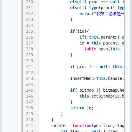
230.
elseif
( proc === 
null
 ) pr
231.
elseif
( 
type
(proc)!=
type
.
f
232.
error
(
"参数二必须是一个
233.
            }
234.
235.
if
(!id){
236.
if
(!
this
.parent@) 
erro
237.
                id = 
this
.parent._getF
238.
                ..
table
.push(
this
._cre
239.
            }
240.
241.
if
(proc !== 
null
) 
this
.par
242.
243.
            InsertMenu(
this
.handle,pos
244.
245.
if
( bitmap || bitmapCheckd
246.
this
.setBitmap(id,bitm
247.
            }    
248.
return
 id;
249.
        }
250.
    }
251.
    delete = 
function
(position,flag){
252.
if
( flag === 
null
 ) flag = 0x4