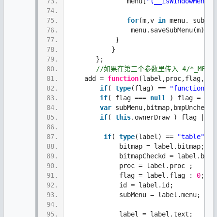
73.
               menu[
"(__isWindowMenu__
74.
75.
for
(m,v 
in
 menu._subMen
76.
                menu.saveSubMenu(m);
77.
            }
78.
           }
79.
       };
80.
//如果在第三个参数里传入 4/*_MF_B
81.
    add = 
function
(label,proc,flag,id)
82.
if
( 
type
(flag) == 
"function"
) 
83.
if
( flag === 
null
 ) flag = 
0
;
84.
var
 subMenu,bitmap,bmpUnchecke
85.
if
( 
this
.ownerDraw ) flag |= 0
86.
87.
if
( 
type
(label) == 
"table"
){
88.
             bitmap = label.bitmap;
89.
             bitmapCheckd = label.bitm
90.
             proc = label.proc ;
91.
             flag = label.flag : 
0
;
92.
             id = label.id;
93.
             subMenu = label.menu;
94.
95.
             label = label.text;