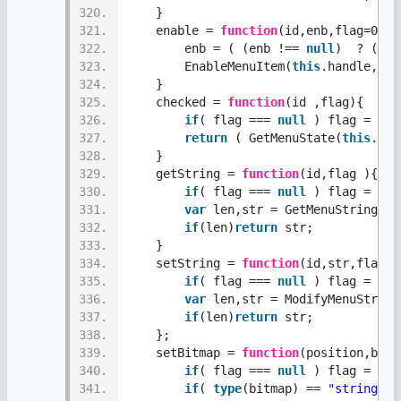
320.
    }
321.
    enable = 
function
(id,enb,flag=0x40
322.
        enb = ( (enb !== 
null
)  ? ( !e
323.
        EnableMenuItem(
this
.handle,fla
324.
    }
325.
    checked = 
function
(id ,flag){
326.
if
( flag === 
null
 ) flag = 0x4
327.
return
 ( GetMenuState(
this
.han
328.
    }
329.
    getString = 
function
(id,flag ){
330.
if
( flag === 
null
 ) flag = 0x4
331.
var
 len,str = GetMenuString(
th
332.
if
(len)
return
 str;
333.
    }
334.
    setString = 
function
(id,str,flag){
335.
if
( flag === 
null
 ) flag = 0x4
336.
var
 len,str = ModifyMenuString
337.
if
(len)
return
 str;
338.
    };
339.
    setBitmap = 
function
(position,bitm
340.
if
( flag === 
null
 ) flag = 0x4
341.
if
( 
type
(bitmap) == 
"string"
) 