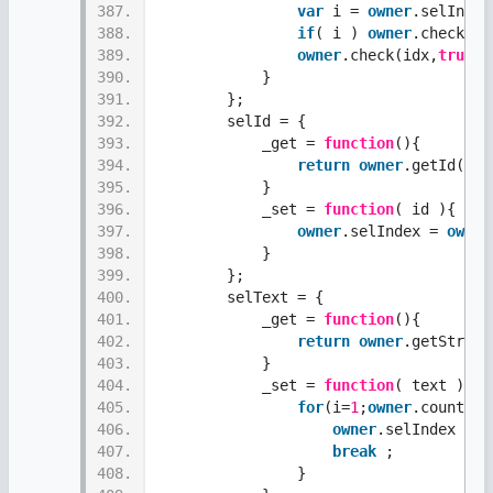
387.
var
 i = 
owner
.selIndex
388.
if
( i ) 
owner
.check(i,
389.
owner
.check(idx,
true
)
390.
            }     
391.
        }; 
392.
        selId = {
393.
            _get = 
function
(){ 
394.
return
owner
.getId(
own
395.
            }
396.
            _set = 
function
( id ){
397.
owner
.selIndex = 
owner
398.
            }     
399.
        }; 
400.
        selText = {
401.
            _get = 
function
(){ 
402.
return
owner
.getString
403.
            }
404.
            _set = 
function
( text ){
405.
for
(i=
1
;
owner
.count())
406.
owner
.selIndex = i
407.
break
 ;
408.
                } 