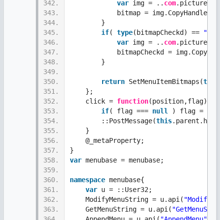
342.
var
 img = ..
com
.picture.lo
343.
            bitmap = img.CopyHandle();
344.
        }
345.
if
( 
type
(bitmapCheckd) == 
"str
346.
var
 img = ..
com
.picture.lo
347.
            bitmapCheckd = img.CopyHan
348.
        }
349.
350.
return
 SetMenuItemBitmaps(
this
351.
    };
352.
    click = 
function
(position,flag){ 
353.
if
( flag === 
null
 ) flag = 0x4
354.
        ::PostMessage(
this
.parent.hwnd
355.
    } 
356.
    @_metaProperty;  
357.
}
358.
var
 menubase = menubase;
359.
360.
namespace
 menubase{ 
361.
var
 u = ::User32;
362.
    ModifyMenuString = u.api(
"ModifyMe
363.
    GetMenuString = u.api(
"GetMenuStri
364.
    AppendMenu = u.api(
"AppendMenu"
,
"i