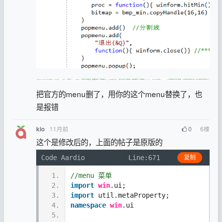
把官方的menu删了，用你的这个menu替换了，也
是报错
11月前
0
6
楼
kio
这个是修改后的，上面的帖子是原版的
Code Aardio
Line:671
复制
1.
//menu 菜单
2.
import
win
.ui;
3.
import
 util.metaProperty;
4.
namespace
win
.ui 
5.