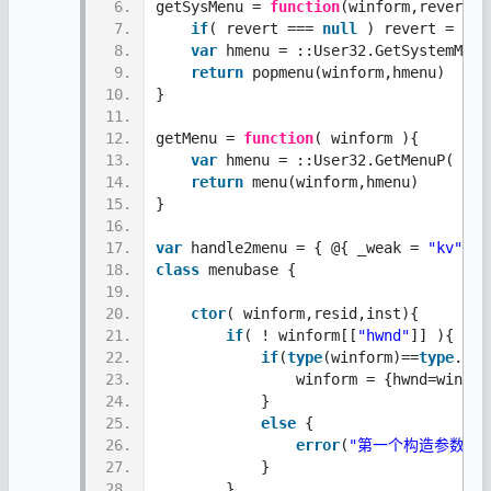
6.
getSysMenu = 
function
(winform,revert){
7.
if
( revert === 
null
 ) revert = 
fal
8.
var
 hmenu = ::User32.GetSystemMenu
9.
return
 popmenu(winform,hmenu)
10.
}
11.
12.
getMenu = 
function
( winform ){
13.
var
 hmenu = ::User32.GetMenuP( win
14.
return
 menu(winform,hmenu)
15.
} 
16.
17.
var
 handle2menu = { @{ _weak = 
"kv"
 } 
18.
class
 menubase {
19.
20.
ctor
( winform,resid,inst){
21.
if
( ! winform[[
"hwnd"
]] ){
22.
if
(
type
(winform)==
type
.num
23.
                winform = {hwnd=winfor
24.
            }
25.
else
 {
26.
error
(
"第一个构造参数必
27.
            } 
28.
        } 