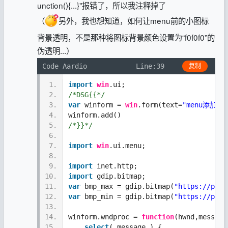
unction(){...}"报错了，所以我注释掉了
（
另外，我也想知道，如何让menu前的小图标
背景透明，不是那种将图标背景颜色设置为“f0f0f0”的
伪透明...）
Code Aardio
Line:39
复制
1.
import
win
.ui;
2.
/*DSG{{*/
3.
var
 winform = 
win
.form(text=
"menu添加小
4.
winform.add()
5.
/*}}*/
6.
7.
import
win
.ui.menu; 
8.
9.
import
 inet.http;
10.
import
 gdip.bitmap;
11.
var
 bmp_max = gdip.bitmap(
"https://pic.
12.
var
 bmp_min = gdip.bitmap(
"https://pic.
13.
14.
winform.wndproc = 
function
(hwnd,message
15.
select
( message ) { 