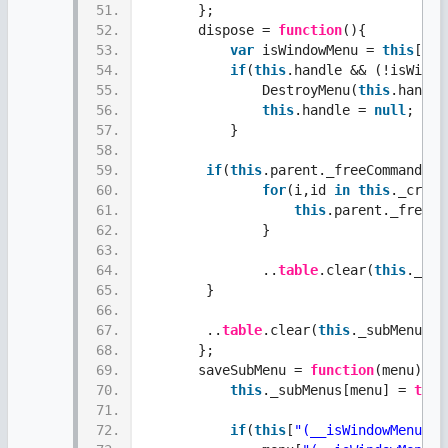
51.
       }; 
52.
       dispose = 
function
(){
53.
var
 isWindowMenu = 
this
[
"(_
54.
if
(
this
.handle && (!isWindo
55.
               DestroyMenu(
this
.handle
56.
this
.handle = 
null
;
57.
           }
58.
59.
if
(
this
.parent._freeCommandId)
60.
for
(i,id 
in
this
._creat
61.
this
.parent._freeCo
62.
               }      
63.
64.
               ..
table
.clear(
this
._cre
65.
        }
66.
67.
        ..
table
.clear(
this
._subMenus);
68.
       };
69.
       saveSubMenu = 
function
(menu){
70.
this
._subMenus[menu] = 
true
71.
72.
if
(
this
[
"(__isWindowMenu__)