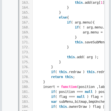
163.
this
.add(arg[
1
],ar
164.
                }
165.
            }
166.
else
{
167.
if
( arg.menu){
168.
if
( ! arg.menu.han
169.
                        arg.menu = ..
w
170.
                    }
171.
this
.saveSubMenu(a
172.
                } 
173.
174.
this
.add( arg ); 
175.
            }
176.
        } 
177.
if
( 
this
.redraw ) 
this
.redraw(
178.
return
this
;  
179.
    }  
180.
    insert = 
function
(position ,label,
181.
if
( position === 
null
 ) positi
182.
if
( flag === 
null
 ) flag = 0x4
183.
var
 subMenu,bitmap,bmpUnchecke
184.
if
( 
this
.ownerDraw ) flag |= 0