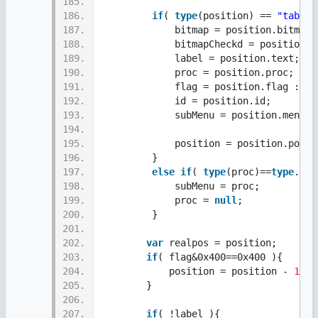
185.
186.
if
( 
type
(position) == 
"table"
187.
             bitmap = position.bitmap;
188.
             bitmapCheckd = position.b
189.
             label = position.text;
190.
             proc = position.proc;
191.
             flag = position.flag : 0x
192.
             id = position.id;
193.
             subMenu = position.menu;
194.
195.
             position = position.posit
196.
         }
197.
else
if
( 
type
(proc)==
type
.
tab
198.
             subMenu = proc;
199.
             proc = 
null
;
200.
         }
201.
202.
var
 realpos = position; 
203.
if
( flag&0x400==0x400 ){
204.
            position = position - 
1
; 
205.
        } 
206.
207.
if
( !label ){