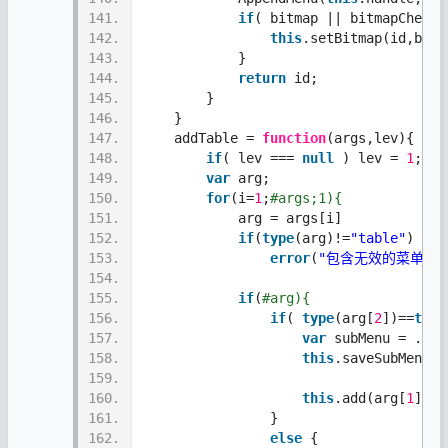
141.
if
( bitmap || bitmapCheckd
142.
this
.setBitmap(id,bitm
143.
            }  
144.
return
 id;
145.
        }    
146.
    } 
147.
    addTable = 
function
(args,lev){
148.
if
( lev === 
null
 ) lev = 
1
; 
149.
var
 arg;  
150.
for
(i=
1
;
#args;1){
151.
            arg = args[i] 
152.
if
(
type
(arg)!=
"table"
)
153.
error
(
"包含无效的菜单项参
154.
155.
if
(
#arg){    
156.
if
( 
type
(arg[
2
])==
type
157.
var
 subMenu = ..
wi
158.
this
.saveSubMenu(s
159.
160.
this
.add(arg[
1
],su
161.
                } 
162.
else
 {