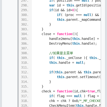
297.
if
( position === 
null
 ) positi
298.
var
 id = 
this
.getId(position,f
299.
if
(id && id>
0
){
300.
if
( (proc === 
null
) && 
thi
301.
this
.parent._mapCommandPro
302.
        }
303.
    }  
304.
    close = 
function
(){
305.
        handle2menu[
this
.handle] = 
nul
306.
        DestroyMenu(
this
.handle);
307.
308.
//如果是主菜单
309.
if
( 
this
._onClose ){ 
this
._onC
310.
this
.handle = 
null
;
311.
312.
if
(
this
.parent && 
this
.parent.
313.
this
.parent.setTimeout(
thi
314.
        } 
315.
    } 
316.
    check = 
function
(id,chk=
true
,flag)
317.
if
( flag === 
null
 ) flag = 0x4
318.
        chk = chk ? 0x8
/*_MF_CHECKED*/
319.
        CheckMenuItem(
this
.handle,flag