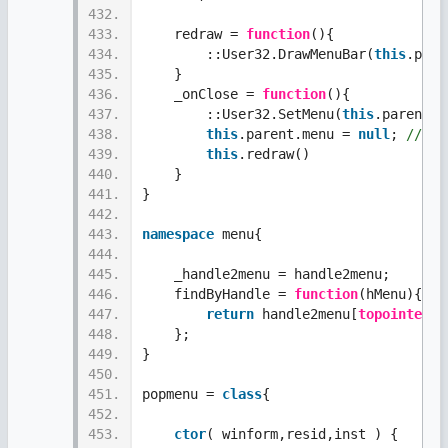
432.
433.
    redraw = 
function
(){
434.
        ::User32.DrawMenuBar(
this
.pare
435.
    }
436.
    _onClose = 
function
(){
437.
        ::User32.SetMenu(
this
.parent.h
438.
this
.parent.menu = 
null
; 
//取
439.
this
.redraw()
440.
    }  
441.
}
442.
443.
namespace
 menu{
444.
445.
    _handle2menu = handle2menu;
446.
    findByHandle = 
function
(hMenu){
447.
return
 handle2menu[
topointer
(h
448.
    };
449.
}
450.
451.
popmenu = 
class
{
452.
453.
ctor
( winform,resid,inst ) { 