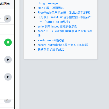
oking.message
time扩展，返回周几
FreeMusic音乐播放器 （Sciter练手源码）
【分享】FreeMusic音乐播放器 - 瑕疵品*^
_^* （aardio+sciter练手）
sciter调用ffmpeg做播放器示例
sciter 关于无边框窗口覆盖任务栏的解决办
法
aardio webui观赏贴
sciter：button按钮不显示为方形的问题
表格功能扩展半成品