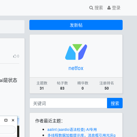
搜索
登录
发新帖
0
netfox
al是状态
主题数
帖子数
精华数
注册排名
31
83
0
50
搜索
作者最近主题：
aalint (aardio语法检查) AI专用
多线程数据加载提示库，消息框引用光庆g