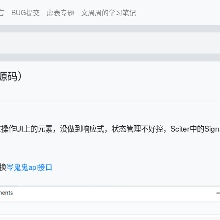
言
BUG提交
虚表专题
文周周的学习笔记
手源码）
操作UI上的元素，没做到响应式，状态管理不好控，Sciter中的Sign
换
岑鬼鬼api接口