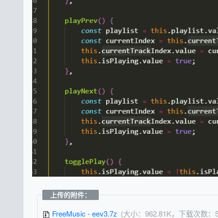
上传的附件：
FreeMusic - eev3.7z
(大小：962.81K，下载次数：5