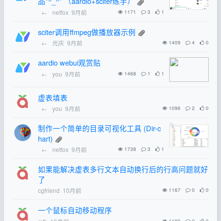
品*^_^* （aardio+sciter练手）
←
netfox
9月前
1171
3
1
sciter调用ffmpeg做播放器示例
←
光庆
9月前
1409
4
0
aardio webui观赏贴
←
you
9月前
1468
1
1
虚表填表
←
you
9月前
1096
2
0
制作一个简单的目录可视化工具 (Dir-c
hart)
←
netfox
9月前
1738
3
1
如果能解决虚表多行文本自动换行后的行高问题就好
了
cgfriend
10月前
1167
0
0
一个鼠标自动移动程序
1189
0
0